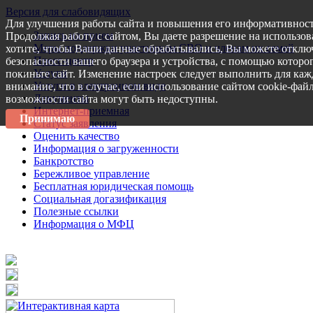
Версия для слабовидящих
Для улучшения работы сайта и повышения его информативност
Запись на прием
Продолжая работу с сайтом, Вы даете разрешение на использов
Меры поддержки участникам СВО и членам их семей
хотите, чтобы Ваши данные обрабатывались, Вы можете отключ
Пресс-центр
безопасности вашего браузера и устройства, с помощью которог
Услуги
покиньте сайт. Изменение настроек следует выполнить для каж
Услуги в электронном виде
внимание, что в случае, если использование сайтом cookie-фай
Документы
возможности сайта могут быть недоступны.
Интернет-приемная
Принимаю
Статус заявления
Оценить качество
Информация о загруженности
Банкротство
Бережливое управление
Бесплатная юридическая помощь
Социальная догазификация
Полезные ссылки
Информация о МФЦ