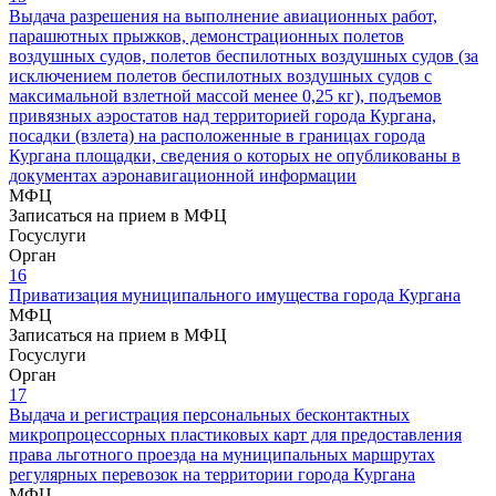
Выдача разрешения на выполнение авиационных работ,
парашютных прыжков, демонстрационных полетов
воздушных судов, полетов беспилотных воздушных судов (за
исключением полетов беспилотных воздушных судов с
максимальной взлетной массой менее 0,25 кг), подъемов
привязных аэростатов над территорией города Кургана,
посадки (взлета) на расположенные в границах города
Кургана площадки, сведения о которых не опубликованы в
документах аэронавигационной информации
МФЦ
Записаться на прием в МФЦ
Госуслуги
Орган
16
Приватизация муниципального имущества города Кургана
МФЦ
Записаться на прием в МФЦ
Госуслуги
Орган
17
Выдача и регистрация персональных бесконтактных
микропроцессорных пластиковых карт для предоставления
права льготного проезда на муниципальных маршрутах
регулярных перевозок на территории города Кургана
МФЦ