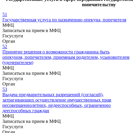
попечительству
51
Государственная услуга по назначению опекуна, попечителя
МФЦ
Записаться на прием в МФЦ
Госуслуги
Орган
52
Принятие решения о возможности гражданина быть
опекуном, попечителем, приемным родителем, усыновителем
(удочерителем)
МФЦ
Записаться на прием в МФЦ
Госуслуги
Орган
53
Выдача предварительных разрешений (согласий),
затрагивающих осуществление имущественных прав
несовершеннолетних, недееспособных, ограниченно
дееспособных граждан
МФЦ
Записаться на прием в МФЦ
Госуслуги
Орган