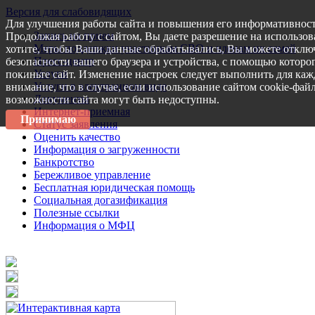
Версия для слабовидящих
Для улучшения работы сайта и повышения его информативност
Запись на прием
Продолжая работу с сайтом, Вы даете разрешение на использов
Меры поддержки участникам СВО и членам их семей
хотите, чтобы Ваши данные обрабатывались, Вы можете отключ
Пресс-центр
безопасности вашего браузера и устройства, с помощью которог
Услуги
покиньте сайт. Изменение настроек следует выполнить для каж
Услуги в электронном виде
внимание, что в случае, если использование сайтом cookie-фай
Документы
возможности сайта могут быть недоступны.
Интернет-приемная
Принимаю
Статус заявления
Оценить качество
Информация о загруженности
Банкротство
Бережливое управление
Бесплатная юридическая помощь
Социальная догазификация
Полезные ссылки
Информация о МФЦ