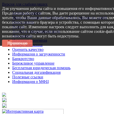
Версия для слабовидящих
Для улучшения работы сайта и повышения его информативност
Запись на прием
Продолжая работу с сайтом, Вы даете разрешение на использов
Меры поддержки участникам СВО и членам их семей
хотите, чтобы Ваши данные обрабатывались, Вы можете отключ
Пресс-центр
безопасности вашего браузера и устройства, с помощью которог
Услуги
покиньте сайт. Изменение настроек следует выполнить для каж
Услуги в электронном виде
внимание, что в случае, если использование сайтом cookie-фай
Документы
возможности сайта могут быть недоступны.
Интернет-приемная
Принимаю
Статус заявления
Оценить качество
Информация о загруженности
Банкротство
Бережливое управление
Бесплатная юридическая помощь
Социальная догазификация
Полезные ссылки
Информация о МФЦ