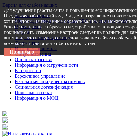
Версия для слабовидящих
Для улучшения работы сайта и повышения его информативнос
Запись на прием
Продолжая работу с сайтом, Вы даете разрешение на использо
Меры поддержки участникам СВО и членам их семей
хотите, чтобы Ваши данные обрабатывались, Вы можете отклю
Пресс-центр
безопасности вашего браузера и устройства, с помощью которог
Услуги
покиньте сайт. Изменение настроек следует выполнить для каж
Услуги в электронном виде
внимание, что в случае, если использование сайтом cookie-фа
Документы
возможности сайта могут быть недоступны.
Интернет-приемная
Принимаю
Статус заявления
Оценить качество
Информация о загруженности
Банкротство
Бережливое управление
Бесплатная юридическая помощь
Социальная догазификация
Полезные ссылки
Информация о МФЦ