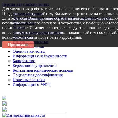
Версия для слабовидящих
Для улучшения работы сайта и повышения его информативност
Запись на прием
Продолжая работу с сайтом, Вы даете разрешение на использов
Меры поддержки участникам СВО и членам их семей
хотите, чтобы Ваши данные обрабатывались, Вы можете отключ
Пресс-центр
безопасности вашего браузера и устройства, с помощью которог
Услуги
покиньте сайт. Изменение настроек следует выполнить для каж
Услуги в электронном виде
внимание, что в случае, если использование сайтом cookie-фай
Документы
возможности сайта могут быть недоступны.
Интернет-приемная
Принимаю
Статус заявления
Оценить качество
Информация о загруженности
Банкротство
Бережливое управление
Бесплатная юридическая помощь
Социальная догазификация
Полезные ссылки
Информация о МФЦ