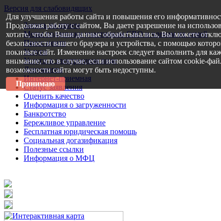
Версия для слабовидящих
Для улучшения работы сайта и повышения его информативнос
Запись на прием
Продолжая работу с сайтом, Вы даете разрешение на использо
Меры поддержки участникам СВО и членам их семей
хотите, чтобы Ваши данные обрабатывались, Вы можете отклю
Пресс-центр
безопасности вашего браузера и устройства, с помощью которог
Услуги
покиньте сайт. Изменение настроек следует выполнить для каж
Услуги в электронном виде
внимание, что в случае, если использование сайтом cookie-фа
Документы
возможности сайта могут быть недоступны.
Интернет-приемная
Принимаю
Статус заявления
Оценить качество
Информация о загруженности
Банкротство
Бережливое управление
Бесплатная юридическая помощь
Социальная догазификация
Полезные ссылки
Информация о МФЦ