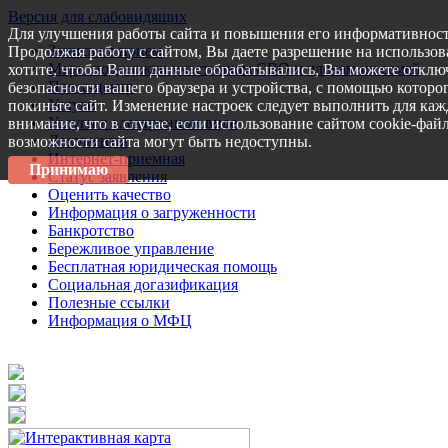
Версия для слабовидящих
Для улучшения работы сайта и повышения его информативност
Запись на прием
Продолжая работу с сайтом, Вы даете разрешение на использов
Меры поддержки участникам СВО и членам их семей
хотите, чтобы Ваши данные обрабатывались, Вы можете отключ
Пресс-центр
безопасности вашего браузера и устройства, с помощью которог
Услуги
покиньте сайт. Изменение настроек следует выполнить для каж
Услуги в электронном виде
внимание, что в случае, если использование сайтом cookie-фай
Документы
возможности сайта могут быть недоступны.
Интернет-приемная
Принимаю
Статус заявления
Оценить качество
Информация о загруженности
Банкротство
Бережливое управление
Бесплатная юридическая помощь
Социальная догазификация
Полезные ссылки
Информация о МФЦ