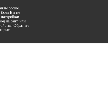
йлы cookie.
. Если Вы не
 настройках
од на сайт, или
ройства. Обратите
оторые