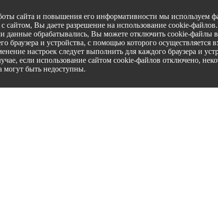
боты сайта и повышения его информативности мы используем фа
с сайтом, Вы даете разрешение на использование cookie-файлов
ши данные обрабатывались, Вы можете отключить cookie-файлы в
го браузера и устройства, с помощью которого осуществляется вх
менение настроек следует выполнить для каждого браузера и уст
лучае, если использование сайтом cookie-файлов отключено, нек
а могут быть недоступны.