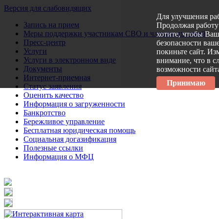
Версия для слабовидящих
Для улучшения ра
Запись на прием
Продолжая работу 
Меры поддержки участникам СВО и членам их семей
хотите, чтобы Ва
Пресс-центр
безопасности ваше
Услуги
покиньте сайт. Из
Услуги в электронном виде
внимание, что в с
Документы
возможности сайт
Интернет-приемная
Принимаю
Статус заявления
Оценить качество
Информация о загруженности
Банкротство
Бережливое управление
Бесплатная юридическая помощь
Социальная догазификация
Полезные ссылки
Информация о МФЦ