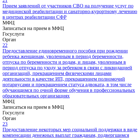
21
Прием заявлений от участников СВО на получение услуг по
медицинской реабилитации и санаторно-курортному лечению
в центрах реабилитации СФР
МФЦ
Записаться на прием в МФЦ
Госуслуги
Орган
22
Предоставление единовременного пособия при рождении
ребенка женщинам, уволенным в период беременности,
отпуска по беременности и родам, и лицам, уволенным в
период отпуска по уходу за ребенком в связи с ликвидацией
организаций, прекращением физическими лицами
деятельности в качестве ИП, прекращением полномочий
нотариусами и прекращением статуса адвоката, в том числе
обучающимся по очной форме обучения в профессиональных
образовательных организациях
МФЦ
Записаться на прием в МФЦ
Госуслуги
Орган
23
Предоставление некоторых мер социальной поддержки в виде
компенсации денежных выплат гражданам, подвергшимся