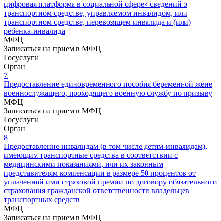
цифровая платформа в социальной сфере» сведений о
транспортном средстве, управляемом инвалидом, или
транспортном средстве, перевозящем инвалида и (или)
ребенка-инвалида
МФЦ
Записаться на прием в МФЦ
Госуслуги
Орган
7
Предоставление единовременного пособия беременной жене
военнослужащего, проходящего военную службу по призыву
МФЦ
Записаться на прием в МФЦ
Госуслуги
Орган
8
Предоставление инвалидам (в том числе детям-инвалидам),
имеющим транспортные средства в соответствии с
медицинскими показаниями, или их законным
представителям компенсации в размере 50 процентов от
уплаченной ими страховой премии по договору обязательного
страхования гражданской ответственности владельцев
транспортных средств
МФЦ
Записаться на прием в МФЦ