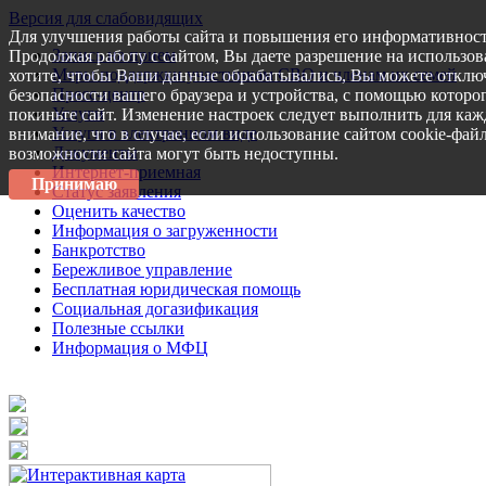
Версия для слабовидящих
Для улучшения работы сайта и повышения его информативност
Запись на прием
Продолжая работу с сайтом, Вы даете разрешение на использов
Меры поддержки участникам СВО и членам их семей
хотите, чтобы Ваши данные обрабатывались, Вы можете отключ
Пресс-центр
безопасности вашего браузера и устройства, с помощью которог
Услуги
покиньте сайт. Изменение настроек следует выполнить для каж
Услуги в электронном виде
внимание, что в случае, если использование сайтом cookie-фай
Документы
возможности сайта могут быть недоступны.
Интернет-приемная
Принимаю
Статус заявления
Оценить качество
Информация о загруженности
Банкротство
Бережливое управление
Бесплатная юридическая помощь
Социальная догазификация
Полезные ссылки
Информация о МФЦ