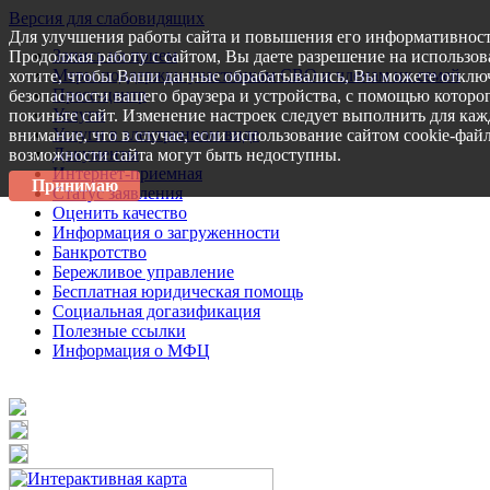
Версия для слабовидящих
Для улучшения работы сайта и повышения его информативност
Запись на прием
Продолжая работу с сайтом, Вы даете разрешение на использов
Меры поддержки участникам СВО и членам их семей
хотите, чтобы Ваши данные обрабатывались, Вы можете отключ
Пресс-центр
безопасности вашего браузера и устройства, с помощью которог
Услуги
покиньте сайт. Изменение настроек следует выполнить для каж
Услуги в электронном виде
внимание, что в случае, если использование сайтом cookie-фай
Документы
возможности сайта могут быть недоступны.
Интернет-приемная
Принимаю
Статус заявления
Оценить качество
Информация о загруженности
Банкротство
Бережливое управление
Бесплатная юридическая помощь
Социальная догазификация
Полезные ссылки
Информация о МФЦ