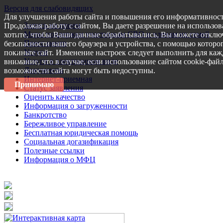
Версия для слабовидящих
Для улучшения работы сайта и повышения его информативност
Запись на прием
Продолжая работу с сайтом, Вы даете разрешение на использов
Меры поддержки участникам СВО и членам их семей
хотите, чтобы Ваши данные обрабатывались, Вы можете отключ
Пресс-центр
безопасности вашего браузера и устройства, с помощью которог
Услуги
покиньте сайт. Изменение настроек следует выполнить для каж
Услуги в электронном виде
внимание, что в случае, если использование сайтом cookie-фай
Документы
возможности сайта могут быть недоступны.
Интернет-приемная
Принимаю
Статус заявления
Оценить качество
Информация о загруженности
Банкротство
Бережливое управление
Бесплатная юридическая помощь
Социальная догазификация
Полезные ссылки
Информация о МФЦ