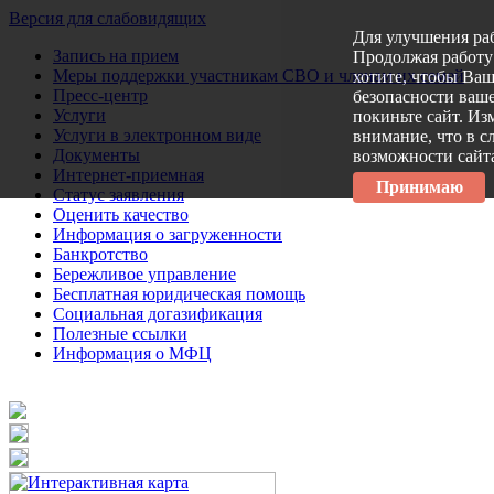
Версия для слабовидящих
Для улучшения ра
Запись на прием
Продолжая работу 
Меры поддержки участникам СВО и членам их семей
хотите, чтобы Ва
Пресс-центр
безопасности ваше
Услуги
покиньте сайт. Из
Услуги в электронном виде
внимание, что в с
Документы
возможности сайт
Интернет-приемная
Принимаю
Статус заявления
Оценить качество
Информация о загруженности
Банкротство
Бережливое управление
Бесплатная юридическая помощь
Социальная догазификация
Полезные ссылки
Информация о МФЦ