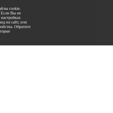
йлы cookie.
. Если Вы не
 настройках
од на сайт, или
ройства. Обратите
оторые