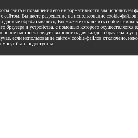
боты сайта и повышения его информативности мы используем фа
с сайтом, Вы даете разрешение на использование cookie-файлов
ши данные обрабатывались, Вы можете отключить cookie-файлы в
го браузера и устройства, с помощью которого осуществляется вх
менение настроек следует выполнить для каждого браузера и уст
лучае, если использование сайтом cookie-файлов отключено, нек
а могут быть недоступны.