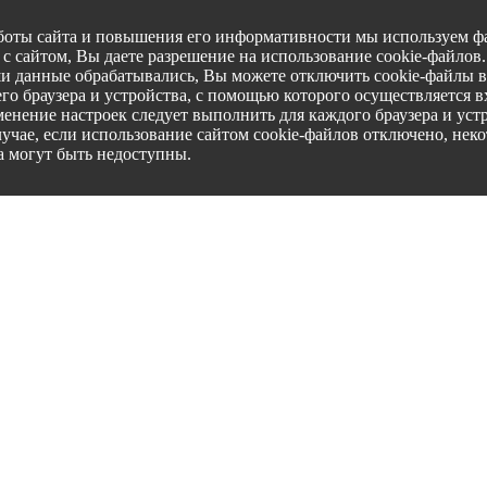
боты сайта и повышения его информативности мы используем фа
с сайтом, Вы даете разрешение на использование cookie-файлов
ши данные обрабатывались, Вы можете отключить cookie-файлы в
го браузера и устройства, с помощью которого осуществляется вх
менение настроек следует выполнить для каждого браузера и уст
лучае, если использование сайтом cookie-файлов отключено, нек
а могут быть недоступны.