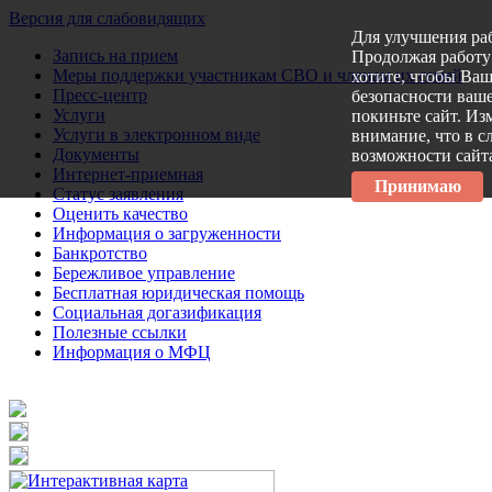
Версия для слабовидящих
Для улучшения ра
Запись на прием
Продолжая работу 
Меры поддержки участникам СВО и членам их семей
хотите, чтобы Ва
Пресс-центр
безопасности ваше
Услуги
покиньте сайт. Из
Услуги в электронном виде
внимание, что в с
Документы
возможности сайт
Интернет-приемная
Принимаю
Статус заявления
Оценить качество
Информация о загруженности
Банкротство
Бережливое управление
Бесплатная юридическая помощь
Социальная догазификация
Полезные ссылки
Информация о МФЦ