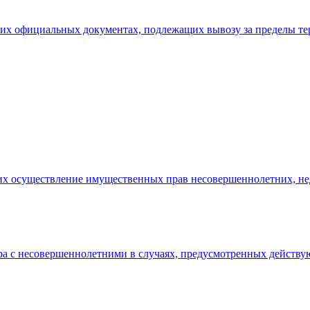
ских официальных документах, подлежащих вывозу за пределы т
щих осуществление имущественных прав несовершеннолетних, не
ора с несовершеннолетними в случаях, предусмотренных действ