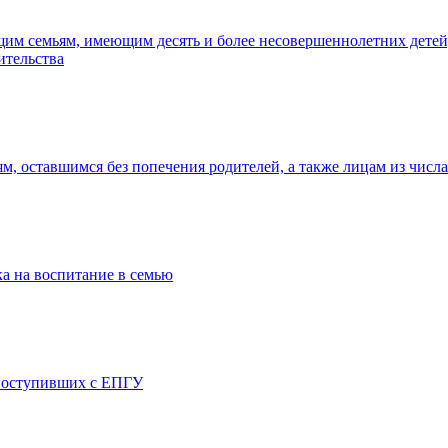
 семьям, имеющим десять и более несовершеннолетних детей, 
ительства
ям, оставшимся без попечения родителей, а также лицам из числа
а на воспитание в семью
, поступивших с ЕПГУ