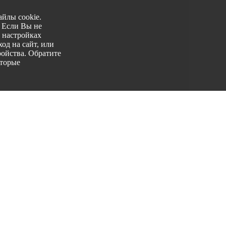
йлы cookie.
. Если Вы не
 настройках
од на сайт, или
ройства. Обратите
оторые