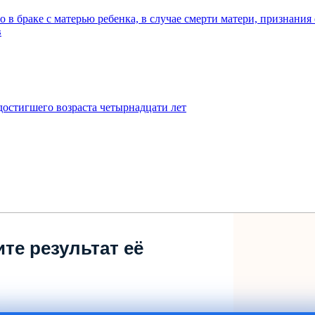
о в браке с матерью ребенка, в случае смерти матери, признани
в
достигшего возраста четырнадцати лет
те результат её