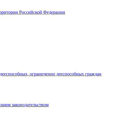
ерритории Российской Федерации
дееспособных, ограниченно дееспособных граждан
ующим законодательством