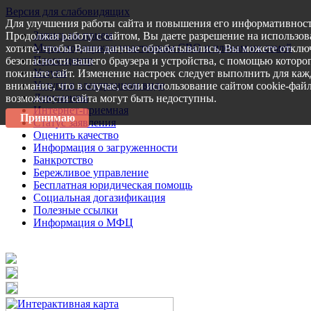
Версия для слабовидящих
Для улучшения работы сайта и повышения его информативност
Запись на прием
Продолжая работу с сайтом, Вы даете разрешение на использов
Меры поддержки участникам СВО и членам их семей
хотите, чтобы Ваши данные обрабатывались, Вы можете отключ
Пресс-центр
безопасности вашего браузера и устройства, с помощью которог
Услуги
покиньте сайт. Изменение настроек следует выполнить для каж
Услуги в электронном виде
внимание, что в случае, если использование сайтом cookie-фай
Документы
возможности сайта могут быть недоступны.
Интернет-приемная
Принимаю
Статус заявления
Оценить качество
Информация о загруженности
Банкротство
Бережливое управление
Бесплатная юридическая помощь
Социальная догазификация
Полезные ссылки
Информация о МФЦ