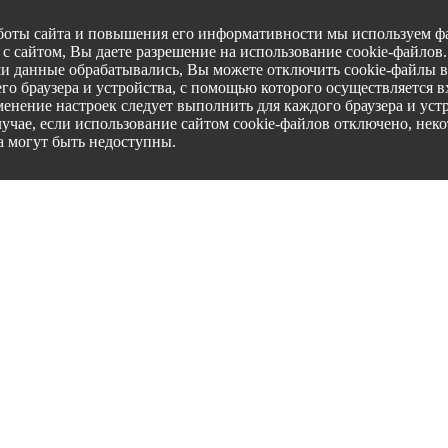
боты сайта и повышения его информативности мы используем фа
с сайтом, Вы даете разрешение на использование cookie-файлов
ши данные обрабатывались, Вы можете отключить cookie-файлы в
го браузера и устройства, с помощью которого осуществляется вх
менение настроек следует выполнить для каждого браузера и уст
лучае, если использование сайтом cookie-файлов отключено, нек
а могут быть недоступны.