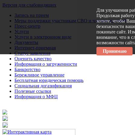
Версия для слабовидящих
Для улучшения ра
Запись на прием
Продолжая работу 
Меры поддержки участникам СВО и членам их семей
хотите, чтобы Ва
Пресс-центр
безопасности ваше
Услуги
покиньте сайт. Из
Услуги в электронном виде
внимание, что в с
Документы
возможности сайт
Интернет-приемная
Принимаю
Статус заявления
Оценить качество
Информация о загруженности
Банкротство
Бережливое управление
Бесплатная юридическая помощь
Социальная догазификация
Полезные ссылки
Информация о МФЦ