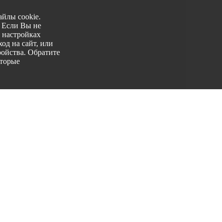
йлы cookie.
. Если Вы не
 настройках
од на сайт, или
ройства. Обратите
оторые