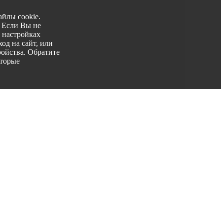
йлы cookie.
. Если Вы не
 настройках
од на сайт, или
ройства. Обратите
оторые