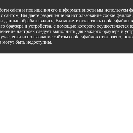
боты сайта и повышения его информативности мы используем фа
с сайтом, Вы даете разрешение на использование cookie-файлов
ши данные обрабатывались, Вы можете отключить cookie-файлы в
го браузера и устройства, с помощью которого осуществляется вх
менение настроек следует выполнить для каждого браузера и уст
лучае, если использование сайтом cookie-файлов отключено, нек
а могут быть недоступны.