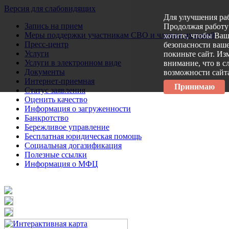
Версия для слабовидящих
Для улучшения ра
Запись на прием
Продолжая работу 
Меры поддержки участникам СВО и членам их семей
хотите, чтобы Ва
Пресс-центр
безопасности ваше
Услуги
покиньте сайт. Из
Услуги в электронном виде
внимание, что в с
Документы
возможности сайт
Интернет-приемная
Принимаю
Статус заявления
Оценить качество
Информация о загруженности
Банкротство
Бережливое управление
Бесплатная юридическая помощь
Социальная догазификация
Полезные ссылки
Информация о МФЦ