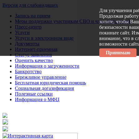
Версия для слабовидящих
Для улучшения ра
Запись на прием
Продолжая работу 
Меры поддержки участникам СВО и членам их семей
хотите, чтобы Ва
Пресс-центр
безопасности ваше
Услуги
покиньте сайт. Из
Услуги в электронном виде
внимание, что в с
Документы
возможности сайт
Интернет-приемная
Принимаю
Статус заявления
Оценить качество
Информация о загруженности
Банкротство
Бережливое управление
Бесплатная юридическая помощь
Социальная догазификация
Полезные ссылки
Информация о МФЦ