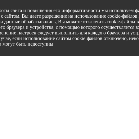
боты сайта и повышения его информативности мы используем фа
с сайтом, Вы даете разрешение на использование cookie-файлов
ши данные обрабатывались, Вы можете отключить cookie-файлы в
го браузера и устройства, с помощью которого осуществляется вх
менение настроек следует выполнить для каждого браузера и уст
лучае, если использование сайтом cookie-файлов отключено, нек
а могут быть недоступны.