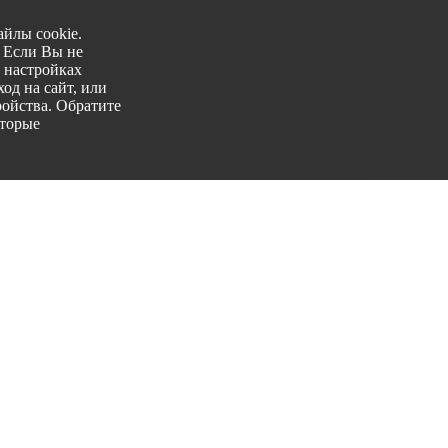
йлы cookie.
. Если Вы не
 настройках
од на сайт, или
ройства. Обратите
оторые