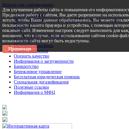
Версия для слабовидящих
Для улучшения работы сайта и повышения его информативност
Запись на прием
Продолжая работу с сайтом, Вы даете разрешение на использов
Меры поддержки участникам СВО и членам их семей
хотите, чтобы Ваши данные обрабатывались, Вы можете отключ
Пресс-центр
безопасности вашего браузера и устройства, с помощью которог
Услуги
покиньте сайт. Изменение настроек следует выполнить для каж
Услуги в электронном виде
внимание, что в случае, если использование сайтом cookie-фай
Документы
возможности сайта могут быть недоступны.
Интернет-приемная
Принимаю
Статус заявления
Оценить качество
Информация о загруженности
Банкротство
Бережливое управление
Бесплатная юридическая помощь
Социальная догазификация
Полезные ссылки
Информация о МФЦ