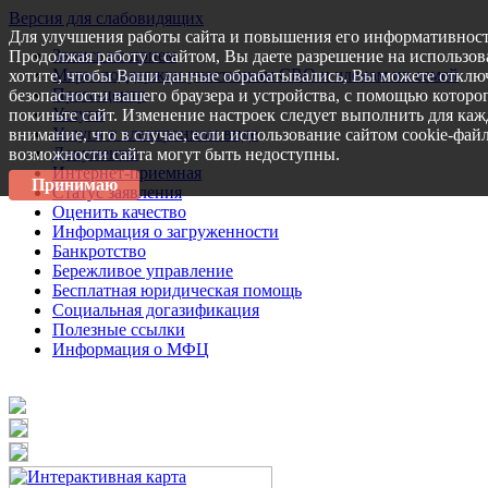
Версия для слабовидящих
Для улучшения работы сайта и повышения его информативност
Запись на прием
Продолжая работу с сайтом, Вы даете разрешение на использов
Меры поддержки участникам СВО и членам их семей
хотите, чтобы Ваши данные обрабатывались, Вы можете отключ
Пресс-центр
безопасности вашего браузера и устройства, с помощью которог
Услуги
покиньте сайт. Изменение настроек следует выполнить для каж
Услуги в электронном виде
внимание, что в случае, если использование сайтом cookie-фай
Документы
возможности сайта могут быть недоступны.
Интернет-приемная
Принимаю
Статус заявления
Оценить качество
Информация о загруженности
Банкротство
Бережливое управление
Бесплатная юридическая помощь
Социальная догазификация
Полезные ссылки
Информация о МФЦ