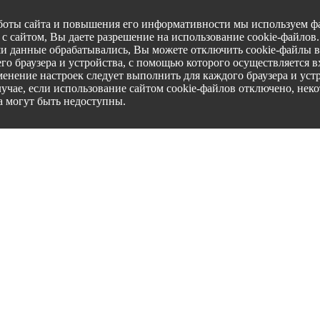
боты сайта и повышения его информативности мы используем фа
с сайтом, Вы даете разрешение на использование cookie-файлов
ши данные обрабатывались, Вы можете отключить cookie-файлы в
го браузера и устройства, с помощью которого осуществляется вх
менение настроек следует выполнить для каждого браузера и уст
лучае, если использование сайтом cookie-файлов отключено, нек
а могут быть недоступны.