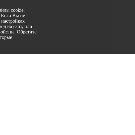
йлы cookie.
. Если Вы не
 настройках
од на сайт, или
ройства. Обратите
оторые