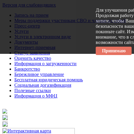
Версия для слабовидящих
Для улучшения ра
Запись на прием
Продолжая работу 
Меры поддержки участникам СВО и членам их семей
хотите, чтобы Ва
Пресс-центр
безопасности ваше
Услуги
покиньте сайт. Из
Услуги в электронном виде
внимание, что в с
Документы
возможности сайт
Интернет-приемная
Принимаю
Статус заявления
Оценить качество
Информация о загруженности
Банкротство
Бережливое управление
Бесплатная юридическая помощь
Социальная догазификация
Полезные ссылки
Информация о МФЦ