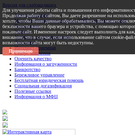
Версия для слабовидящих
Для улучшения работы сайта и повышения его информативност
Запись на прием
Продолжая работу с сайтом, Вы даете разрешение на использов
Меры поддержки участникам СВО и членам их семей
хотите, чтобы Ваши данные обрабатывались, Вы можете отключ
Пресс-центр
безопасности вашего браузера и устройства, с помощью которог
Услуги
покиньте сайт. Изменение настроек следует выполнить для каж
Услуги в электронном виде
внимание, что в случае, если использование сайтом cookie-фай
Документы
возможности сайта могут быть недоступны.
Интернет-приемная
Принимаю
Статус заявления
Оценить качество
Информация о загруженности
Банкротство
Бережливое управление
Бесплатная юридическая помощь
Социальная догазификация
Полезные ссылки
Информация о МФЦ