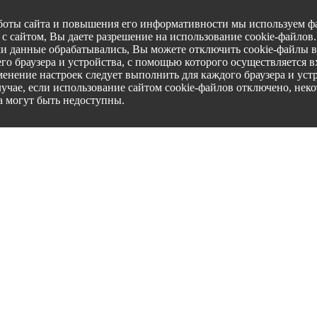
боты сайта и повышения его информативности мы используем фа
с сайтом, Вы даете разрешение на использование cookie-файлов
ши данные обрабатывались, Вы можете отключить cookie-файлы в
го браузера и устройства, с помощью которого осуществляется вх
менение настроек следует выполнить для каждого браузера и уст
лучае, если использование сайтом cookie-файлов отключено, нек
а могут быть недоступны.