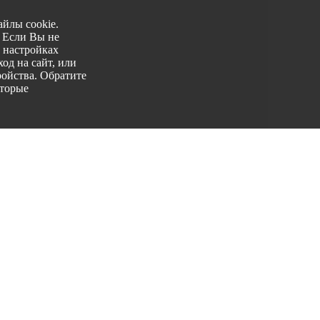
йлы cookie.
. Если Вы не
 настройках
од на сайт, или
ройства. Обратите
оторые