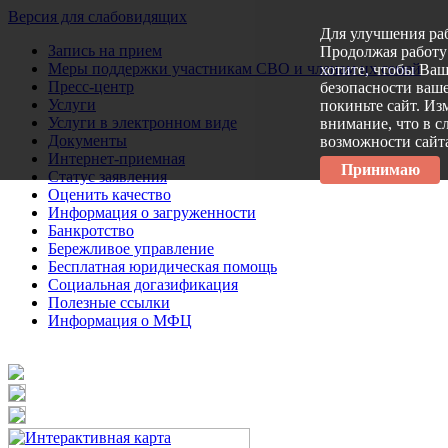
Версия для слабовидящих
Для улучшения ра
Запись на прием
Продолжая работу 
Меры поддержки участникам СВО и членам их семей
хотите, чтобы Ва
Пресс-центр
безопасности ваше
Услуги
покиньте сайт. Из
Услуги в электронном виде
внимание, что в с
Документы
возможности сайт
Интернет-приемная
Принимаю
Статус заявления
Оценить качество
Информация о загруженности
Банкротство
Бережливое управление
Бесплатная юридическая помощь
Социальная догазификация
Полезные ссылки
Информация о МФЦ