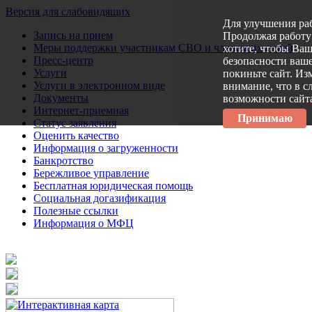
Версия для слабовидящих
Для улучшения ра
Запись на прием
Продолжая работу 
Меры поддержки участникам СВО и членам их семей
хотите, чтобы Ва
Пресс-центр
безопасности ваше
Услуги
покиньте сайт. Из
Услуги в электронном виде
внимание, что в с
Документы
возможности сайт
Интернет-приемная
Принимаю
Статус заявления
Оценить качество
Информация о загруженности
Банкротство
Бережливое управление
Бесплатная юридическая помощь
Социальная догазификация
Полезные ссылки
Информация о МФЦ