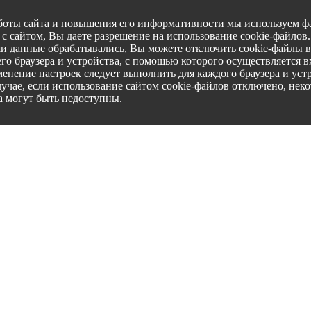
боты сайта и повышения его информативности мы используем фа
с сайтом, Вы даете разрешение на использование cookie-файлов
ши данные обрабатывались, Вы можете отключить cookie-файлы в
го браузера и устройства, с помощью которого осуществляется вх
менение настроек следует выполнить для каждого браузера и уст
лучае, если использование сайтом cookie-файлов отключено, нек
а могут быть недоступны.