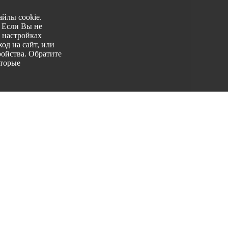
йлы cookie.
. Если Вы не
 настройках
од на сайт, или
ройства. Обратите
оторые