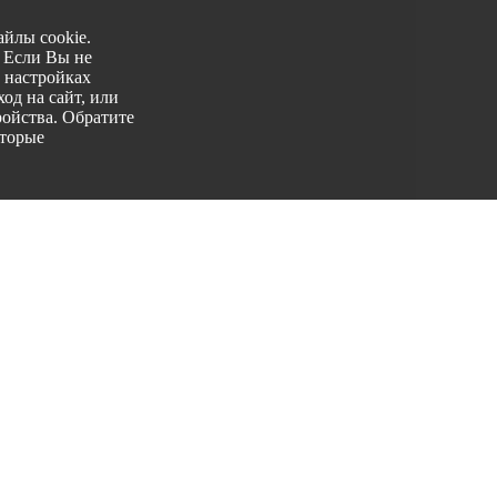
йлы cookie.
. Если Вы не
 настройках
од на сайт, или
ройства. Обратите
оторые