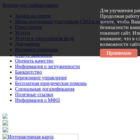
Версия для слабовидящих
Для улучшения ра
Запись на прием
Продолжая работу 
Меры поддержки участникам СВО и членам их семей
хотите, чтобы Ва
Пресс-центр
безопасности ваше
Услуги
покиньте сайт. Из
Услуги в электронном виде
внимание, что в с
Документы
возможности сайт
Интернет-приемная
Принимаю
Статус заявления
Оценить качество
Информация о загруженности
Банкротство
Бережливое управление
Бесплатная юридическая помощь
Социальная догазификация
Полезные ссылки
Информация о МФЦ