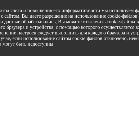
боты сайта и повышения его информативности мы используем фа
с сайтом, Вы даете разрешение на использование cookie-файлов
ши данные обрабатывались, Вы можете отключить cookie-файлы в
го браузера и устройства, с помощью которого осуществляется вх
менение настроек следует выполнить для каждого браузера и уст
лучае, если использование сайтом cookie-файлов отключено, нек
а могут быть недоступны.