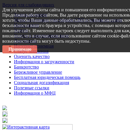
Версия для слабовидящих
Для улучшения работы сайта и повышения его информативност
Запись на прием
Продолжая работу с сайтом, Вы даете разрешение на использов
Меры поддержки участникам СВО и членам их семей
хотите, чтобы Ваши данные обрабатывались, Вы можете отключ
Пресс-центр
безопасности вашего браузера и устройства, с помощью которог
Услуги
покиньте сайт. Изменение настроек следует выполнить для каж
Услуги в электронном виде
внимание, что в случае, если использование сайтом cookie-фай
Документы
возможности сайта могут быть недоступны.
Интернет-приемная
Принимаю
Статус заявления
Оценить качество
Информация о загруженности
Банкротство
Бережливое управление
Бесплатная юридическая помощь
Социальная догазификация
Полезные ссылки
Информация о МФЦ