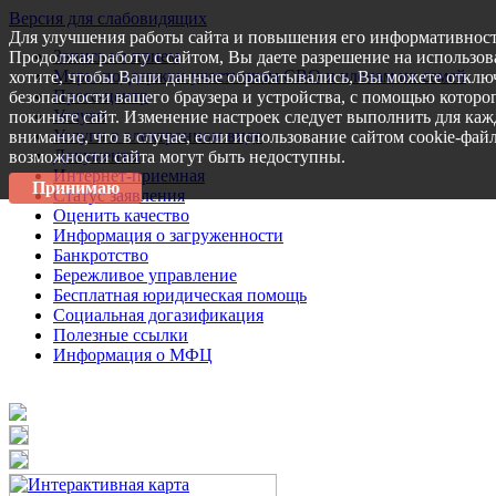
Версия для слабовидящих
Для улучшения работы сайта и повышения его информативност
Запись на прием
Продолжая работу с сайтом, Вы даете разрешение на использов
Меры поддержки участникам СВО и членам их семей
хотите, чтобы Ваши данные обрабатывались, Вы можете отключ
Пресс-центр
безопасности вашего браузера и устройства, с помощью которог
Услуги
покиньте сайт. Изменение настроек следует выполнить для каж
Услуги в электронном виде
внимание, что в случае, если использование сайтом cookie-фай
Документы
возможности сайта могут быть недоступны.
Интернет-приемная
Принимаю
Статус заявления
Оценить качество
Информация о загруженности
Банкротство
Бережливое управление
Бесплатная юридическая помощь
Социальная догазификация
Полезные ссылки
Информация о МФЦ