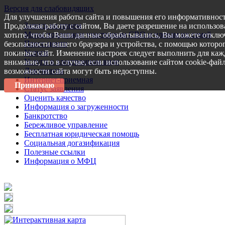
Версия для слабовидящих
Для улучшения работы сайта и повышения его информативност
Запись на прием
Продолжая работу с сайтом, Вы даете разрешение на использов
Меры поддержки участникам СВО и членам их семей
хотите, чтобы Ваши данные обрабатывались, Вы можете отключ
Пресс-центр
безопасности вашего браузера и устройства, с помощью которог
Услуги
покиньте сайт. Изменение настроек следует выполнить для каж
Услуги в электронном виде
внимание, что в случае, если использование сайтом cookie-фай
Документы
возможности сайта могут быть недоступны.
Интернет-приемная
Принимаю
Статус заявления
Оценить качество
Информация о загруженности
Банкротство
Бережливое управление
Бесплатная юридическая помощь
Социальная догазификация
Полезные ссылки
Информация о МФЦ