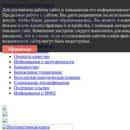
Версия для слабовидящих
Для улучшения работы сайта и повышения его информативност
Запись на прием
Продолжая работу с сайтом, Вы даете разрешение на использов
Меры поддержки участникам СВО и членам их семей
хотите, чтобы Ваши данные обрабатывались, Вы можете отключ
Пресс-центр
безопасности вашего браузера и устройства, с помощью которог
Услуги
покиньте сайт. Изменение настроек следует выполнить для каж
Услуги в электронном виде
внимание, что в случае, если использование сайтом cookie-фай
Документы
возможности сайта могут быть недоступны.
Интернет-приемная
Принимаю
Статус заявления
Оценить качество
Информация о загруженности
Банкротство
Бережливое управление
Бесплатная юридическая помощь
Социальная догазификация
Полезные ссылки
Информация о МФЦ