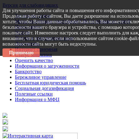
Версия для слабовидящих
Для улучшения работы сайта и повышения его информативност
Запись на прием
Продолжая работу с сайтом, Вы даете разрешение на использов
Меры поддержки участникам СВО и членам их семей
хотите, чтобы Ваши данные обрабатывались, Вы можете отключ
Пресс-центр
безопасности вашего браузера и устройства, с помощью которог
Услуги
покиньте сайт. Изменение настроек следует выполнить для каж
Услуги в электронном виде
внимание, что в случае, если использование сайтом cookie-фай
Документы
возможности сайта могут быть недоступны.
Интернет-приемная
Принимаю
Статус заявления
Оценить качество
Информация о загруженности
Банкротство
Бережливое управление
Бесплатная юридическая помощь
Социальная догазификация
Полезные ссылки
Информация о МФЦ