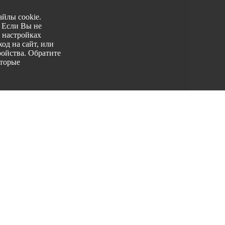
йлы cookie.
. Если Вы не
 настройках
од на сайт, или
ройства. Обратите
оторые