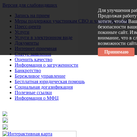
Версия для слабовидящих
Для улучшения ра
Запись на прием
Продолжая работу 
Меры поддержки участникам СВО и членам их семей
хотите, чтобы Ва
Пресс-центр
безопасности ваше
Услуги
покиньте сайт. Из
Услуги в электронном виде
внимание, что в с
Документы
возможности сайт
Интернет-приемная
Принимаю
Статус заявления
Оценить качество
Информация о загруженности
Банкротство
Бережливое управление
Бесплатная юридическая помощь
Социальная догазификация
Полезные ссылки
Информация о МФЦ