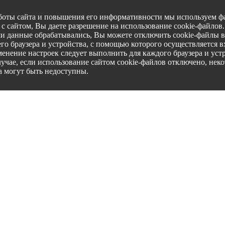
боты сайта и повышения его информативности мы используем фа
с сайтом, Вы даете разрешение на использование cookie-файлов
ши данные обрабатывались, Вы можете отключить cookie-файлы в
го браузера и устройства, с помощью которого осуществляется вх
менение настроек следует выполнить для каждого браузера и уст
лучае, если использование сайтом cookie-файлов отключено, нек
а могут быть недоступны.