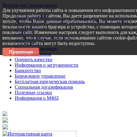
Версия для слабовидящих
Для улучшения работы сайта и повышения его информативност
Запись на прием
Продолжая работу с сайтом, Вы даете разрешение на использов
Меры поддержки участникам СВО и членам их семей
хотите, чтобы Ваши данные обрабатывались, Вы можете отключ
Пресс-центр
безопасности вашего браузера и устройства, с помощью которог
Услуги
покиньте сайт. Изменение настроек следует выполнить для каж
Услуги в электронном виде
внимание, что в случае, если использование сайтом cookie-фай
Документы
возможности сайта могут быть недоступны.
Интернет-приемная
Принимаю
Статус заявления
Оценить качество
Информация о загруженности
Банкротство
Бережливое управление
Бесплатная юридическая помощь
Социальная догазификация
Полезные ссылки
Информация о МФЦ