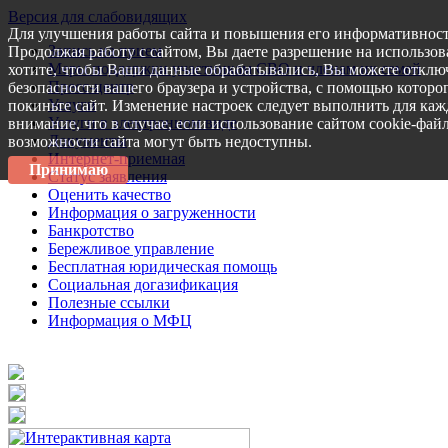
Версия для слабовидящих
Для улучшения работы сайта и повышения его информативност
Запись на прием
Продолжая работу с сайтом, Вы даете разрешение на использов
Меры поддержки участникам СВО и членам их семей
хотите, чтобы Ваши данные обрабатывались, Вы можете отключ
Пресс-центр
безопасности вашего браузера и устройства, с помощью которог
Услуги
покиньте сайт. Изменение настроек следует выполнить для каж
Услуги в электронном виде
внимание, что в случае, если использование сайтом cookie-фай
Документы
возможности сайта могут быть недоступны.
Интернет-приемная
Принимаю
Статус заявления
Оценить качество
Информация о загруженности
Банкротство
Бережливое управление
Бесплатная юридическая помощь
Социальная догазификация
Полезные ссылки
Информация о МФЦ