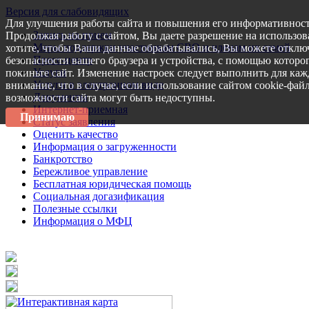
Версия для слабовидящих
Для улучшения работы сайта и повышения его информативност
Запись на прием
Продолжая работу с сайтом, Вы даете разрешение на использов
Меры поддержки участникам СВО и членам их семей
хотите, чтобы Ваши данные обрабатывались, Вы можете отключ
Пресс-центр
безопасности вашего браузера и устройства, с помощью которог
Услуги
покиньте сайт. Изменение настроек следует выполнить для каж
Услуги в электронном виде
внимание, что в случае, если использование сайтом cookie-фай
Документы
возможности сайта могут быть недоступны.
Интернет-приемная
Принимаю
Статус заявления
Оценить качество
Информация о загруженности
Банкротство
Бережливое управление
Бесплатная юридическая помощь
Социальная догазификация
Полезные ссылки
Информация о МФЦ