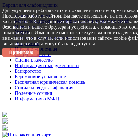
Версия для слабовидящих
Для улучшения работы сайта и повышения его информативност
Запись на прием
Продолжая работу с сайтом, Вы даете разрешение на использов
Меры поддержки участникам СВО и членам их семей
хотите, чтобы Ваши данные обрабатывались, Вы можете отключ
Пресс-центр
безопасности вашего браузера и устройства, с помощью которог
Услуги
покиньте сайт. Изменение настроек следует выполнить для каж
Услуги в электронном виде
внимание, что в случае, если использование сайтом cookie-фай
Документы
возможности сайта могут быть недоступны.
Интернет-приемная
Принимаю
Статус заявления
Оценить качество
Информация о загруженности
Банкротство
Бережливое управление
Бесплатная юридическая помощь
Социальная догазификация
Полезные ссылки
Информация о МФЦ