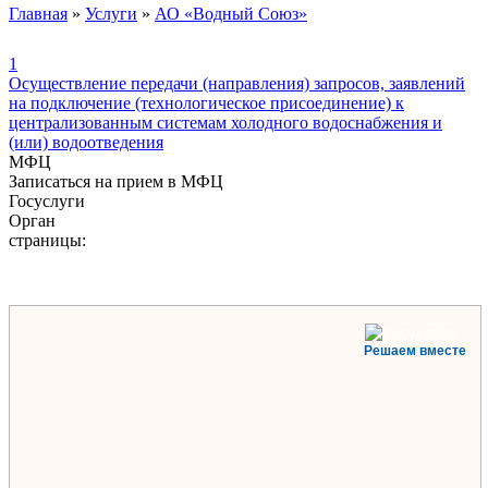
Главная
»
Услуги
»
АО «Водный Союз»
1
Осуществление передачи (направления) запросов, заявлений
на подключение (технологическое присоединение) к
централизованным системам холодного водоснабжения и
(или) водоотведения
МФЦ
Записаться на прием в МФЦ
Госуслуги
Орган
страницы:
Решаем вместе