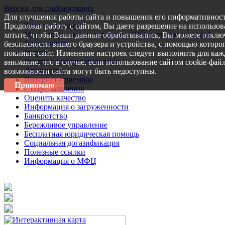
Версия для слабовидящих
Для улучшения работы сайта и повышения его информативност
Запись на прием
Продолжая работу с сайтом, Вы даете разрешение на использов
Меры поддержки участникам СВО и членам их семей
хотите, чтобы Ваши данные обрабатывались, Вы можете отключ
Пресс-центр
безопасности вашего браузера и устройства, с помощью которог
Услуги
покиньте сайт. Изменение настроек следует выполнить для каж
Услуги в электронном виде
внимание, что в случае, если использование сайтом cookie-фай
Документы
возможности сайта могут быть недоступны.
Интернет-приемная
Принимаю
Статус заявления
Оценить качество
Информация о загруженности
Банкротство
Бережливое управление
Бесплатная юридическая помощь
Социальная догазификация
Полезные ссылки
Информация о МФЦ