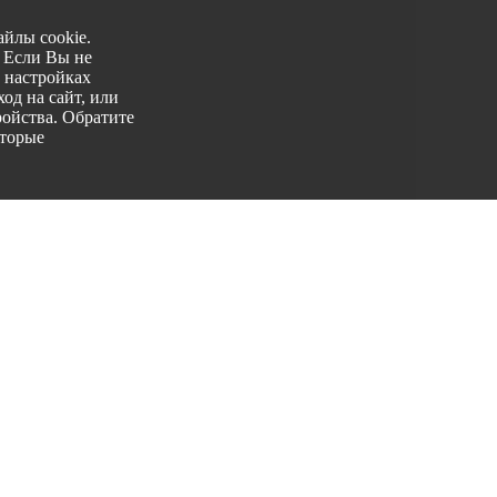
йлы cookie.
. Если Вы не
 настройках
од на сайт, или
ройства. Обратите
оторые