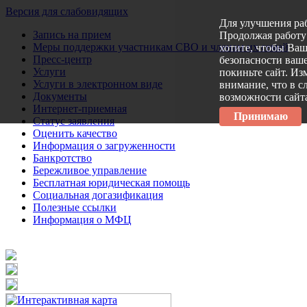
Версия для слабовидящих
Для улучшения ра
Запись на прием
Продолжая работу 
Меры поддержки участникам СВО и членам их семей
хотите, чтобы Ва
Пресс-центр
безопасности ваше
Услуги
покиньте сайт. Из
Услуги в электронном виде
внимание, что в с
Документы
возможности сайт
Интернет-приемная
Принимаю
Статус заявления
Оценить качество
Информация о загруженности
Банкротство
Бережливое управление
Бесплатная юридическая помощь
Социальная догазификация
Полезные ссылки
Информация о МФЦ