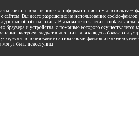
боты сайта и повышения его информативности мы используем фа
с сайтом, Вы даете разрешение на использование cookie-файлов
ши данные обрабатывались, Вы можете отключить cookie-файлы в
го браузера и устройства, с помощью которого осуществляется вх
менение настроек следует выполнить для каждого браузера и уст
лучае, если использование сайтом cookie-файлов отключено, нек
а могут быть недоступны.