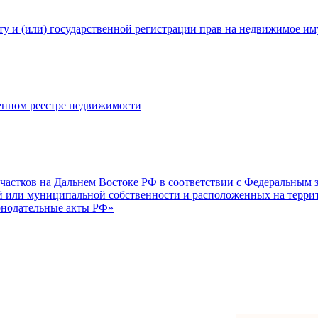
ету и (или) государственной регистрации прав на недвижимое и
енном реестре недвижимости
частков на Дальнем Востоке РФ в соответствии с Федеральным 
й или муниципальной собственности и расположенных на террит
конодательные акты РФ»