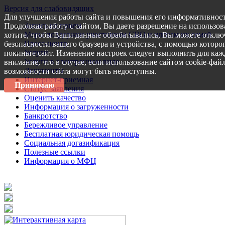
Версия для слабовидящих
Для улучшения работы сайта и повышения его информативност
Запись на прием
Продолжая работу с сайтом, Вы даете разрешение на использов
Меры поддержки участникам СВО и членам их семей
хотите, чтобы Ваши данные обрабатывались, Вы можете отключ
Пресс-центр
безопасности вашего браузера и устройства, с помощью которог
Услуги
покиньте сайт. Изменение настроек следует выполнить для каж
Услуги в электронном виде
внимание, что в случае, если использование сайтом cookie-фай
Документы
возможности сайта могут быть недоступны.
Интернет-приемная
Принимаю
Статус заявления
Оценить качество
Информация о загруженности
Банкротство
Бережливое управление
Бесплатная юридическая помощь
Социальная догазификация
Полезные ссылки
Информация о МФЦ