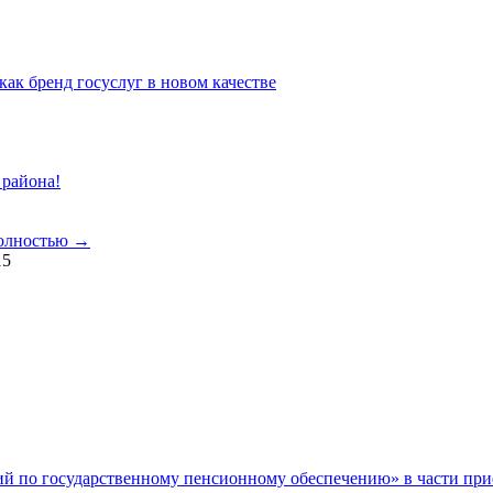
к бренд госуслуг в новом качестве
 района!
полностью →
15
ий по государственному пенсионному обеспечению» в части при