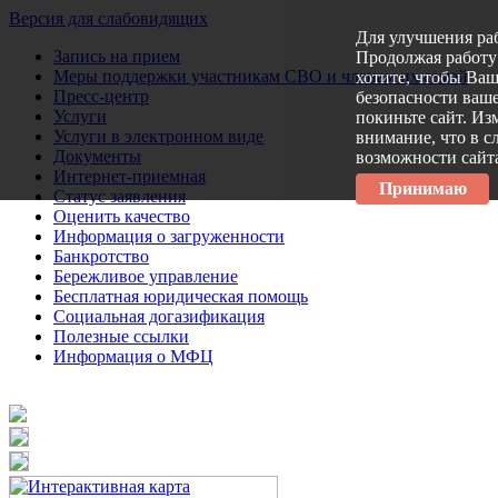
Версия для слабовидящих
Для улучшения ра
Запись на прием
Продолжая работу 
Меры поддержки участникам СВО и членам их семей
хотите, чтобы Ва
Пресс-центр
безопасности ваше
Услуги
покиньте сайт. Из
Услуги в электронном виде
внимание, что в с
Документы
возможности сайт
Интернет-приемная
Принимаю
Статус заявления
Оценить качество
Информация о загруженности
Банкротство
Бережливое управление
Бесплатная юридическая помощь
Социальная догазификация
Полезные ссылки
Информация о МФЦ