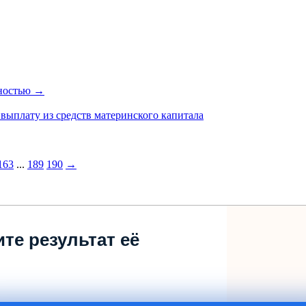
лностью →
выплату из средств материнского капитала
163
...
189
190
→
те результат её