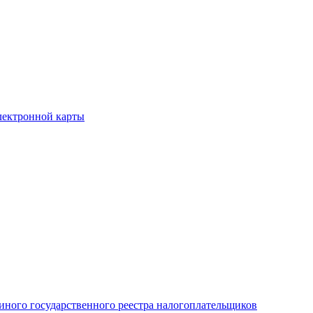
лектронной карты
иного государственного реестра налогоплательщиков