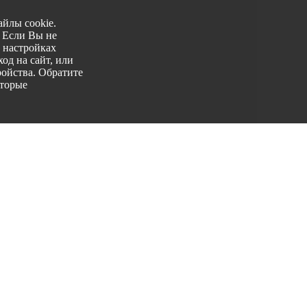
йлы cookie.
. Если Вы не
 настройках
од на сайт, или
ройства. Обратите
оторые