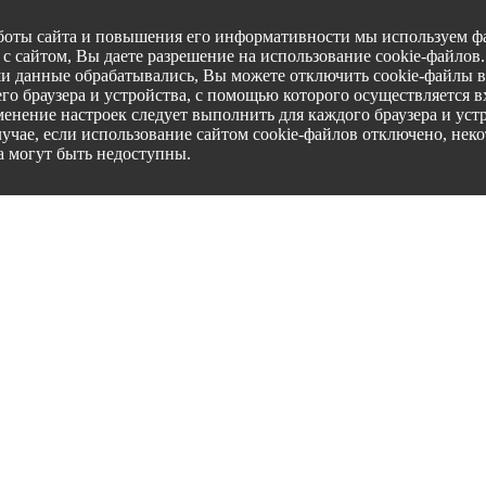
боты сайта и повышения его информативности мы используем фа
с сайтом, Вы даете разрешение на использование cookie-файлов
ши данные обрабатывались, Вы можете отключить cookie-файлы в
го браузера и устройства, с помощью которого осуществляется вх
менение настроек следует выполнить для каждого браузера и уст
лучае, если использование сайтом cookie-файлов отключено, нек
а могут быть недоступны.