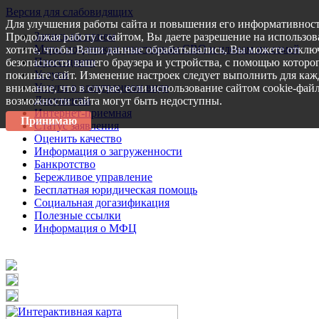
Версия для слабовидящих
Для улучшения работы сайта и повышения его информативност
Запись на прием
Продолжая работу с сайтом, Вы даете разрешение на использов
Меры поддержки участникам СВО и членам их семей
хотите, чтобы Ваши данные обрабатывались, Вы можете отключ
Пресс-центр
безопасности вашего браузера и устройства, с помощью которог
Услуги
покиньте сайт. Изменение настроек следует выполнить для каж
Услуги в электронном виде
внимание, что в случае, если использование сайтом cookie-фай
Документы
возможности сайта могут быть недоступны.
Интернет-приемная
Принимаю
Статус заявления
Оценить качество
Информация о загруженности
Банкротство
Бережливое управление
Бесплатная юридическая помощь
Социальная догазификация
Полезные ссылки
Информация о МФЦ