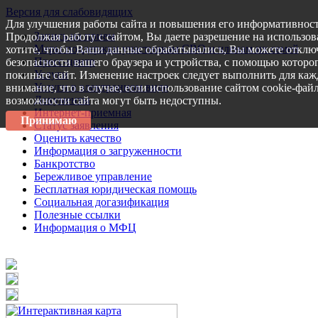
Версия для слабовидящих
Для улучшения работы сайта и повышения его информативност
Запись на прием
Продолжая работу с сайтом, Вы даете разрешение на использов
Меры поддержки участникам СВО и членам их семей
хотите, чтобы Ваши данные обрабатывались, Вы можете отключ
Пресс-центр
безопасности вашего браузера и устройства, с помощью которог
Услуги
покиньте сайт. Изменение настроек следует выполнить для каж
Услуги в электронном виде
внимание, что в случае, если использование сайтом cookie-фай
Документы
возможности сайта могут быть недоступны.
Интернет-приемная
Принимаю
Статус заявления
Оценить качество
Информация о загруженности
Банкротство
Бережливое управление
Бесплатная юридическая помощь
Социальная догазификация
Полезные ссылки
Информация о МФЦ