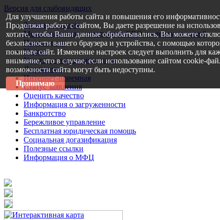
Версия для слабовидящих
Для улучшения работы сайта и повышения его информативнос
Запись на прием
Продолжая работу с сайтом, Вы даете разрешение на использо
Меры поддержки участникам СВО и членам их семей
хотите, чтобы Ваши данные обрабатывались, Вы можете отклю
Пресс-центр
безопасности вашего браузера и устройства, с помощью которог
Услуги
покиньте сайт. Изменение настроек следует выполнить для каж
Услуги в электронном виде
внимание, что в случае, если использование сайтом cookie-фа
Документы
возможности сайта могут быть недоступны.
Интернет-приемная
Принимаю
Статус заявления
Оценить качество
Информация о загруженности
Банкротство
Бережливое управление
Бесплатная юридическая помощь
Социальная догазификация
Полезные ссылки
Информация о МФЦ