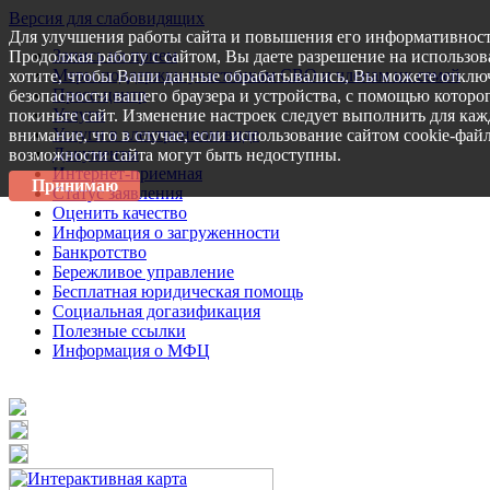
Версия для слабовидящих
Для улучшения работы сайта и повышения его информативност
Запись на прием
Продолжая работу с сайтом, Вы даете разрешение на использов
Меры поддержки участникам СВО и членам их семей
хотите, чтобы Ваши данные обрабатывались, Вы можете отключ
Пресс-центр
безопасности вашего браузера и устройства, с помощью которог
Услуги
покиньте сайт. Изменение настроек следует выполнить для каж
Услуги в электронном виде
внимание, что в случае, если использование сайтом cookie-фай
Документы
возможности сайта могут быть недоступны.
Интернет-приемная
Принимаю
Статус заявления
Оценить качество
Информация о загруженности
Банкротство
Бережливое управление
Бесплатная юридическая помощь
Социальная догазификация
Полезные ссылки
Информация о МФЦ