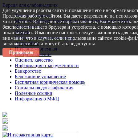
Версия для слабовидящих
Для улучшения работы сайта и повышения его информативност
Запись на прием
Продолжая работу с сайтом, Вы даете разрешение на использов
Меры поддержки участникам СВО и членам их семей
хотите, чтобы Ваши данные обрабатывались, Вы можете отключ
Пресс-центр
безопасности вашего браузера и устройства, с помощью которог
Услуги
покиньте сайт. Изменение настроек следует выполнить для каж
Услуги в электронном виде
внимание, что в случае, если использование сайтом cookie-фай
Документы
возможности сайта могут быть недоступны.
Интернет-приемная
Принимаю
Статус заявления
Оценить качество
Информация о загруженности
Банкротство
Бережливое управление
Бесплатная юридическая помощь
Социальная догазификация
Полезные ссылки
Информация о МФЦ