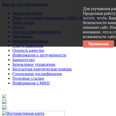
Версия для слабовидящих
Для улучшения ра
Запись на прием
Продолжая работу 
Меры поддержки участникам СВО и членам их семей
хотите, чтобы Ва
Пресс-центр
безопасности ваше
Услуги
покиньте сайт. Из
Услуги в электронном виде
внимание, что в с
Документы
возможности сайт
Интернет-приемная
Принимаю
Статус заявления
Оценить качество
Информация о загруженности
Банкротство
Бережливое управление
Бесплатная юридическая помощь
Социальная догазификация
Полезные ссылки
Информация о МФЦ