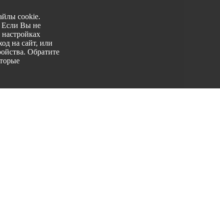
йлы cookie.
. Если Вы не
 настройках
од на сайт, или
ройства. Обратите
оторые