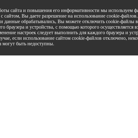
боты сайта и повышения его информативности мы используем фа
с сайтом, Вы даете разрешение на использование cookie-файлов
ши данные обрабатывались, Вы можете отключить cookie-файлы в
го браузера и устройства, с помощью которого осуществляется вх
менение настроек следует выполнить для каждого браузера и уст
лучае, если использование сайтом cookie-файлов отключено, нек
а могут быть недоступны.