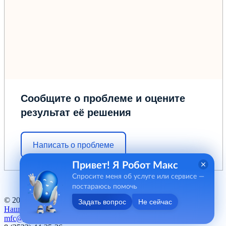
Сообщите о проблеме и оцените
результат её решения
Написать о проблеме
Привет! Я Робот Макс
Спросите меня об услуге или сервисе —
постараюсь помочь
© 2012 - 2026 ГБУ "МФЦ" Курганской области
Задать вопрос
Не сейчас
Наш баннер
mfc@kurganobl.ru