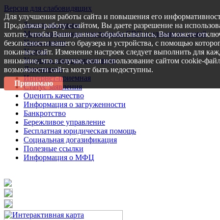
Версия для слабовидящих
Для улучшения работы сайта и повышения его информативност
Запись на прием
Продолжая работу с сайтом, Вы даете разрешение на использов
Меры поддержки участникам СВО и членам их семей
хотите, чтобы Ваши данные обрабатывались, Вы можете отключ
Пресс-центр
безопасности вашего браузера и устройства, с помощью которог
Услуги
покиньте сайт. Изменение настроек следует выполнить для каж
Услуги в электронном виде
внимание, что в случае, если использование сайтом cookie-фай
Документы
возможности сайта могут быть недоступны.
Интернет-приемная
Принимаю
Статус заявления
Оценить качество
Информация о загруженности
Банкротство
Бережливое управление
Бесплатная юридическая помощь
Социальная догазификация
Полезные ссылки
Информация о МФЦ