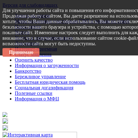
Версия для слабовидящих
Для улучшения работы сайта и повышения его информативност
Запись на прием
Продолжая работу с сайтом, Вы даете разрешение на использов
Меры поддержки участникам СВО и членам их семей
хотите, чтобы Ваши данные обрабатывались, Вы можете отключ
Пресс-центр
безопасности вашего браузера и устройства, с помощью которог
Услуги
покиньте сайт. Изменение настроек следует выполнить для каж
Услуги в электронном виде
внимание, что в случае, если использование сайтом cookie-фай
Документы
возможности сайта могут быть недоступны.
Интернет-приемная
Принимаю
Статус заявления
Оценить качество
Информация о загруженности
Банкротство
Бережливое управление
Бесплатная юридическая помощь
Социальная догазификация
Полезные ссылки
Информация о МФЦ