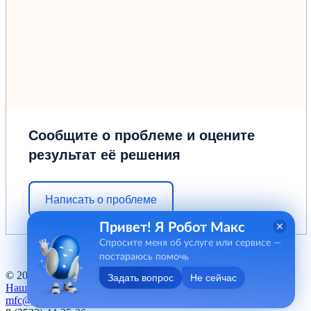
Сообщите о проблеме и оцените
результат её решения
Написать о проблеме
Привет! Я Робот Макс
Спросите меня об услуге или сервисе —
постараюсь помочь
© 2012 - 2026 ГБУ "МФЦ" Курганской области
Задать вопрос
Не сейчас
Наш баннер
mfc@kurganobl.ru