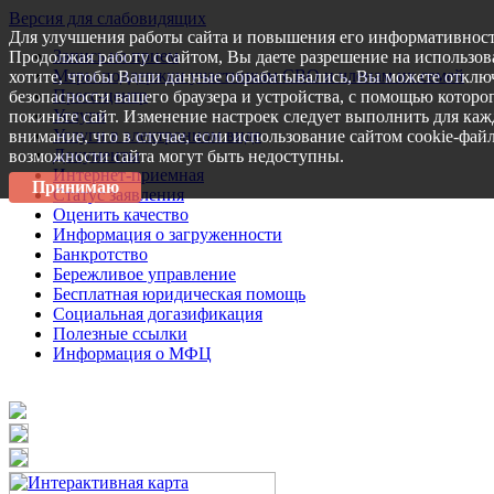
Версия для слабовидящих
Для улучшения работы сайта и повышения его информативност
Запись на прием
Продолжая работу с сайтом, Вы даете разрешение на использов
Меры поддержки участникам СВО и членам их семей
хотите, чтобы Ваши данные обрабатывались, Вы можете отключ
Пресс-центр
безопасности вашего браузера и устройства, с помощью которог
Услуги
покиньте сайт. Изменение настроек следует выполнить для каж
Услуги в электронном виде
внимание, что в случае, если использование сайтом cookie-фай
Документы
возможности сайта могут быть недоступны.
Интернет-приемная
Принимаю
Статус заявления
Оценить качество
Информация о загруженности
Банкротство
Бережливое управление
Бесплатная юридическая помощь
Социальная догазификация
Полезные ссылки
Информация о МФЦ