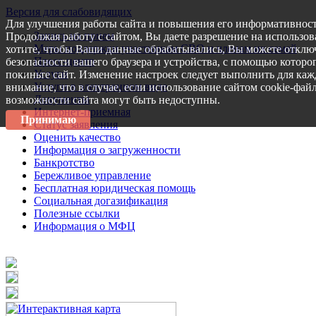
Версия для слабовидящих
Для улучшения работы сайта и повышения его информативност
Запись на прием
Продолжая работу с сайтом, Вы даете разрешение на использов
Меры поддержки участникам СВО и членам их семей
хотите, чтобы Ваши данные обрабатывались, Вы можете отключ
Пресс-центр
безопасности вашего браузера и устройства, с помощью которог
Услуги
покиньте сайт. Изменение настроек следует выполнить для каж
Услуги в электронном виде
внимание, что в случае, если использование сайтом cookie-фай
Документы
возможности сайта могут быть недоступны.
Интернет-приемная
Принимаю
Статус заявления
Оценить качество
Информация о загруженности
Банкротство
Бережливое управление
Бесплатная юридическая помощь
Социальная догазификация
Полезные ссылки
Информация о МФЦ