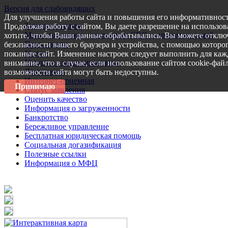
Версия для слабовидящих
Для улучшения работы сайта и повышения его информативност
Запись на прием
Продолжая работу с сайтом, Вы даете разрешение на использов
Меры поддержки участникам СВО и членам их семей
хотите, чтобы Ваши данные обрабатывались, Вы можете отключ
Пресс-центр
безопасности вашего браузера и устройства, с помощью которог
Услуги
покиньте сайт. Изменение настроек следует выполнить для каж
Услуги в электронном виде
внимание, что в случае, если использование сайтом cookie-фай
Документы
возможности сайта могут быть недоступны.
Интернет-приемная
Принимаю
Статус заявления
Оценить качество
Информация о загруженности
Банкротство
Бережливое управление
Бесплатная юридическая помощь
Социальная догазификация
Полезные ссылки
Информация о МФЦ