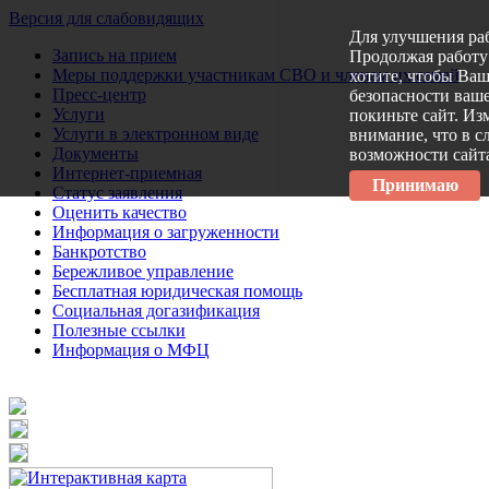
Версия для слабовидящих
Для улучшения ра
Запись на прием
Продолжая работу 
Меры поддержки участникам СВО и членам их семей
хотите, чтобы Ва
Пресс-центр
безопасности ваше
Услуги
покиньте сайт. Из
Услуги в электронном виде
внимание, что в с
Документы
возможности сайт
Интернет-приемная
Принимаю
Статус заявления
Оценить качество
Информация о загруженности
Банкротство
Бережливое управление
Бесплатная юридическая помощь
Социальная догазификация
Полезные ссылки
Информация о МФЦ