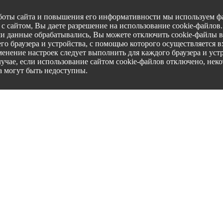
боты сайта и повышения его информативности мы используем фа
с сайтом, Вы даете разрешение на использование cookie-файлов
ши данные обрабатывались, Вы можете отключить cookie-файлы в
го браузера и устройства, с помощью которого осуществляется вх
менение настроек следует выполнить для каждого браузера и уст
лучае, если использование сайтом cookie-файлов отключено, нек
а могут быть недоступны.