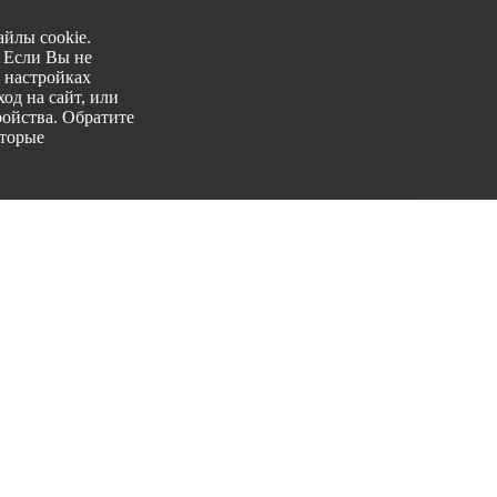
йлы cookie.
. Если Вы не
 настройках
од на сайт, или
ройства. Обратите
оторые